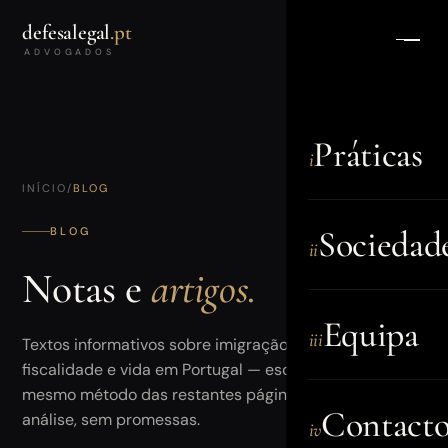
defesalegal
.pt
ADVOGADOS
Práticas
i
INÍCIO
/
BLOG
Sociedad
BLOG
ii
Notas e
artigos.
Equipa
iii
Textos informativos sobre imigração, nacionalidade,
fiscalidade e vida em Portugal — escritos com o
mesmo método das restantes páginas: rigor na
Contacto
análise, sem promessas.
iv