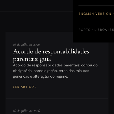
ENGLISH VERSION 
PORTO · LISBOA
+35
16 de julho de 2026
Acordo de responsabilidades
parentais: guia
Acordo de responsabilidades parentais: conteúdo
obrigatório, homologação, erros das minutas
genéricas e alteração do regime.
LER ARTIGO
→
16 de julho de 2026